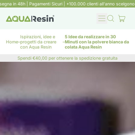
in 48h | Pagamenti Sicuri | +100.000 clienti all'anno scelgono Aqua
Menu
arti
Cerca
Carrell
nel
nostro
Ispirazioni, idee e
5 Idee da realizzare in 30
sito
Home
–
progetti da creare
–
Minuti con la polvere bianca da
con Aqua Resin
colata Aqua Resin
Spendi €40,00 per ottenere la spedizione gratuita
Spendi €40,00 per ottenere la spedizione gratuita