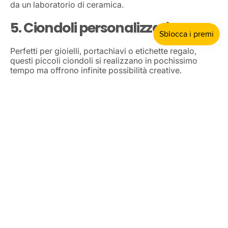
da un laboratorio di ceramica.
5. Ciondoli personalizzati
Perfetti per gioielli, portachiavi o etichette regalo,
questi piccoli ciondoli si realizzano in pochissimo
tempo ma offrono infinite possibilità creative.
Occorrente:
Ottieni il 10
%
Aqua Resin
di sconto
Aqua Pigment o glitter
Stampi piccole con forme o lettere
Occhielli per pendenti
Procedimento:
Prepara la miscela colorata o glitterata
Versa negli stampi
Inserisci l’occhiello nella resina fresca